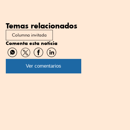
Temas relacionados
Columna invitada
Comenta esta noticia
Compartir
Compartir
Compartir
Compartir
por
por
por
por
WhatsApp
Twitter
Facebook
Linkedin
Ver comentarios