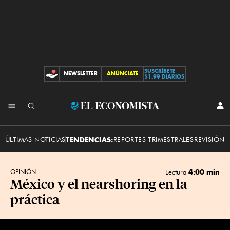
SUSCRÍBETE
NEWSLETTER
ANÚNCIATE
CONTRIBUCIONES
$1.99 DIARIOS
INI
El
SES
Economista
ÚLTIMAS NOTICIAS
TENDENCIAS:
REPORTES TRIMESTRALES
REVISIÓN 
4:00 min
OPINIÓN
Lectura
México y el nearshoring en la
práctica