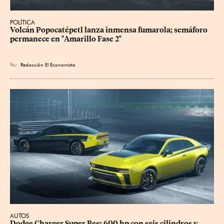
POLÍTICA
Volcán Popocatépetl lanza inmensa fumarola; semáforo 
permanece en "Amarillo Fase 2"
Por
Redacción El Economista
AUTOS
Dodge Charger Super Bee: 600 hp con seis cilindros y 