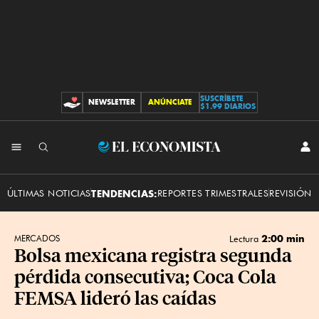
SUSCRÍBETE
NEWSLETTER
ANÚNCIATE
CONTRIBUCIONES
$1.99 DIARIOS
INI
El
SES
Economista
ÚLTIMAS NOTICIAS
TENDENCIAS:
REPORTES TRIMESTRALES
REVISIÓN 
2:00 min
MERCADOS
Lectura
Bolsa mexicana registra segunda
pérdida consecutiva; Coca Cola
FEMSA lideró las caídas