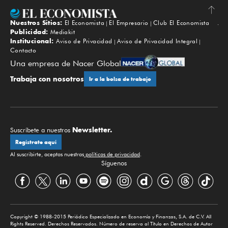
Nuestros Sitios:
El Economista
El Empresario
Club El Economista
Subir
Publicidad:
Mediakit
Institucional:
Aviso de Privacidad
Aviso de Privacidad Integral
Contacto
Una empresa de Nacer Global
Trabaja con nosotros
Ir a la bolsa de trabajo
Newsletter.
Suscríbete a nuestros
Regístrate aquí
Al suscribirte, aceptas nuestras
políticas de privacidad
.
Síguenos
Copyright © 1988-2015 Periódico Especializado en Economía y Finanzas, S.A. de C.V. All
Rights Reserved. Derechos Reservados. Número de reserva al Título en Derechos de Autor