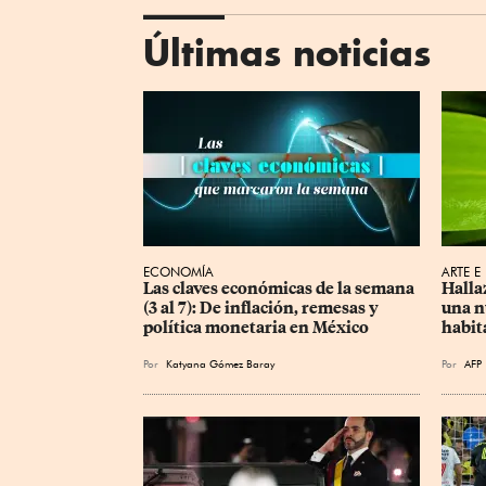
Últimas noticias
ECONOMÍA
ARTE E
Las claves económicas de la semana 
Halla
(3 al 7): De inflación, remesas y 
una n
política monetaria en México
habit
Por
Katyana Gómez Baray
Por
AFP