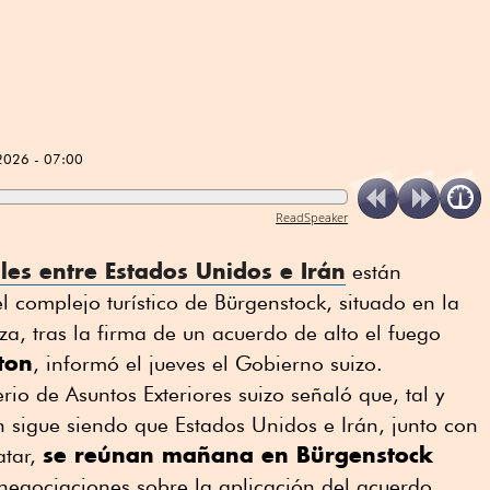
2026 - 07:00
ReadSpeaker
ales entre Estados Unidos e Irán
están
el complejo turístico de Bürgenstock, situado en la
, tras la firma de un acuerdo de alto el fuego
ton
, informó el jueves el Gobierno suizo.
io de Asuntos Exteriores suizo señaló que, tal y
n sigue siendo que Estados Unidos e Irán, junto con
se reúnan mañana en Bürgenstock
atar,
negociaciones sobre la aplicación del acuerdo.