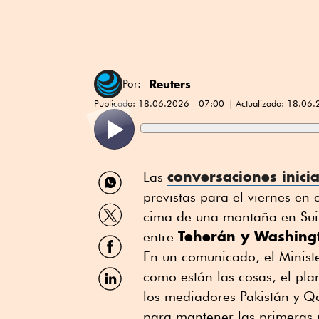
Reuters
Por:
Publicado:
18.06.2026 - 07:00
Actualizado:
18.06.
Compartir
conversaciones inici
Las
por
previstas para el viernes en 
WhatsApp
Compartir
cima de una montaña en Suiza
por
Teherán y Washing
Twitter
entre
Compartir
por
En un comunicado, el Minister
Facebook
Compartir
como están las cosas, el pla
por
los mediadores Pakistán y Q
Linkedin
para mantener las primeras 