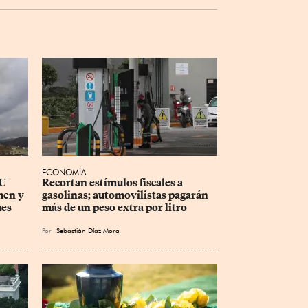
ECONOMÍA
U 
Recortan estímulos fiscales a 
men y 
gasolinas; automovilistas pagarán 
ues
más de un peso extra por litro
Por
Sebastián Díaz Mora