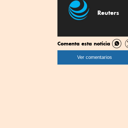
Reuters
Comenta esta noticia
Comp
por
Ver comentarios
What