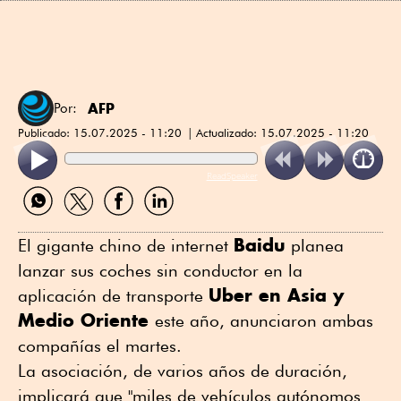
AFP
Por:
Publicado:
15.07.2025 - 11:20
Actualizado:
15.07.2025 - 11:20
ReadSpeaker
Compartir
Compartir
Compartir
Compartir
por
por
por
por
WhatsApp
Twitter
Facebook
Linkedin
Baidu
El gigante chino de internet
planea
lanzar sus coches sin conductor en la
Uber en Asia y
aplicación de transporte
Medio Oriente
este año, anunciaron ambas
compañías el martes.
La asociación, de varios años de duración,
implicará que "miles de vehículos autónomos