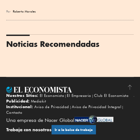
Por
Roberto Morales
Noticias Recomendadas
Nuestros Sitios:
El Economista
El Empresario
Club El Economista
Subir
Publicidad:
Mediakit
Institucional:
Aviso de Privacidad
Aviso de Privacidad Integral
Contacto
Una empresa de Nacer Global
Trabaja con nosotros
Ir a la bolsa de trabajo