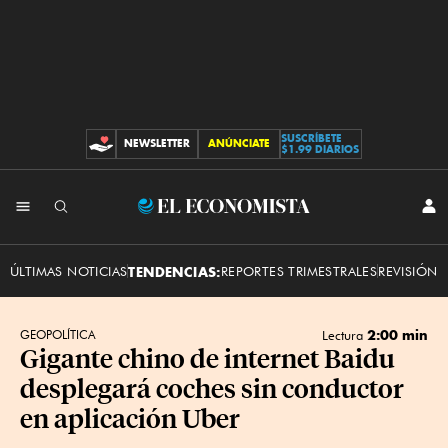
SUSCRÍBETE
NEWSLETTER
ANÚNCIATE
CONTRIBUCIONES
$1.99 DIARIOS
INI
El
SES
Economista
ÚLTIMAS NOTICIAS
TENDENCIAS:
REPORTES TRIMESTRALES
REVISIÓN 
2:00 min
GEOPOLÍTICA
Lectura
Gigante chino de internet Baidu
desplegará coches sin conductor
en aplicación Uber