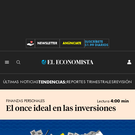
SUSCRÍBETE
NEWSLETTER
ANÚNCIATE
CONTRIBUCIONES
$1.99 DIARIOS
INI
El
SES
Economista
ÚLTIMAS NOTICIAS
TENDENCIAS:
REPORTES TRIMESTRALES
REVISIÓN 
4:00 min
FINANZAS PERSONALES
Lectura
El once ideal en las inversiones