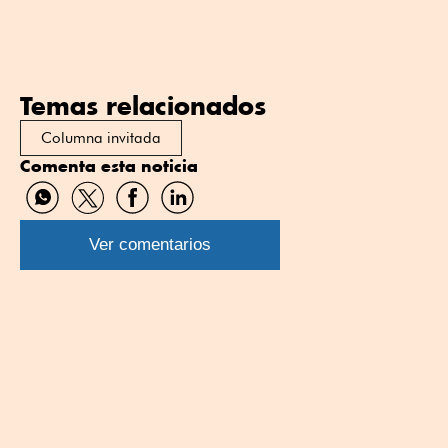
Temas relacionados
Columna invitada
Comenta esta noticia
Compartir
Compartir
Compartir
Compartir
por
por
por
por
WhatsApp
Twitter
Facebook
Linkedin
Ver comentarios