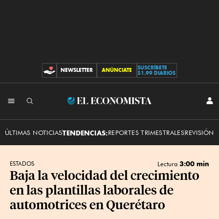
SUSCRÍBETE
NEWSLETTER
ANÚNCIATE
CONTRIBUCIONES
$1.99 DIARIOS
INI
El
SES
Economista
ÚLTIMAS NOTICIAS
TENDENCIAS:
REPORTES TRIMESTRALES
REVISIÓN 
3:00 min
ESTADOS
Lectura
Baja la velocidad del crecimiento
en las plantillas laborales de
automotrices en Querétaro