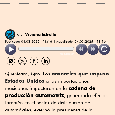
Viviana Estrella
Por:
Publicado:
04.03.2025 - 18:16
Actualizado:
04.03.2025 - 18:16
ReadSpeaker
Compartir
Compartir
Compartir
Compartir
por
por
por
por
WhatsApp
Twitter
Facebook
Linkedin
aranceles que impuso
Querétaro, Qro. Los
Estados Unidos
a las importaciones
cadena de
mexicanas impactarán en la
producción automotriz
, generando efectos
también en el sector de distribución de
automóviles, externó la presidenta de la