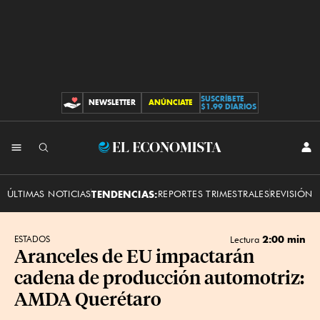
SUSCRÍBETE
NEWSLETTER
ANÚNCIATE
CONTRIBUCIONES
$1.99 DIARIOS
INI
El
SES
Economista
ÚLTIMAS NOTICIAS
TENDENCIAS:
REPORTES TRIMESTRALES
REVISIÓN 
2:00 min
ESTADOS
Lectura
Aranceles de EU impactarán
cadena de producción automotriz:
AMDA Querétaro