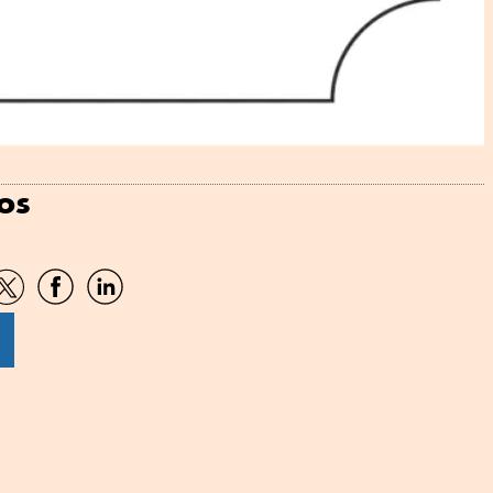
os
artir
Compartir
Compartir
Compartir
por
por
por
sApp
Twitter
Facebook
Linkedin