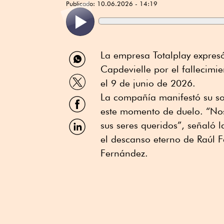
Publicado:
10.06.2026 - 14:19
Compartir
La empresa Totalplay⁠ expre
por
Capdevielle por el fallecimi
WhatsApp
Compartir
el 9 de junio de 2026.
por
Twitter
La compañía manifestó su sol
Compartir
por
este momento de duelo. “Nos
Facebook
Compartir
sus seres queridos”, señaló 
por
el descanso eterno de Raúl F
Linkedin
Fernández.