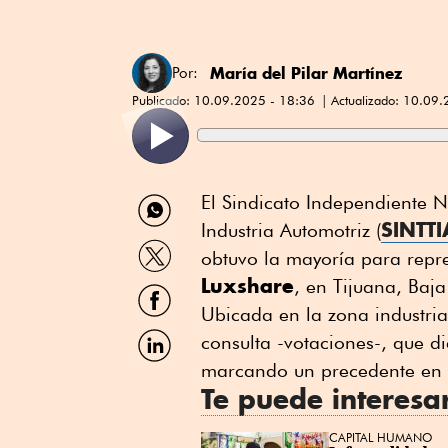
María del Pilar Martínez
Por:
Publicado:
10.09.2025 - 18:36
Actualizado:
10.09.
Compartir
El Sindicato Independiente N
por
SINTTI
Industria Automotriz (
WhatsApp
Compartir
obtuvo la mayoría para repr
por
Luxshare
Twitter
, en Tijuana, Baja
Compartir
por
Ubicada en la zona industria
Facebook
Compartir
consulta -votaciones-, que d
por
marcando un precedente en la
Linkedin
Te puede interesa
CAPITAL HUMANO