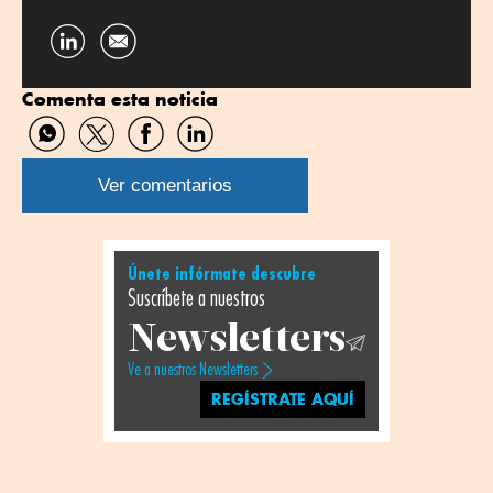
Compartir
por
Comenta esta noticia
Linkedin
Compartir
Compartir
Compartir
Compartir
por
por
por
por
WhatsApp
Twitter
Facebook
Linkedin
Ver comentarios
Únete infórmate descubre
Suscríbete a nuestros
Newsletters
Ve a nuestros Newsletters
REGÍSTRATE AQUÍ