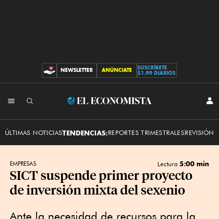
SUSCRÍBETE
NEWSLETTER
ANÚNCIATE
CONTRIBUCIONES
$1.99 DIARIOS
INI
El
SES
Economista
ÚLTIMAS NOTICIAS
TENDENCIAS:
REPORTES TRIMESTRALES
REVISIÓN 
5:00 min
EMPRESAS
Lectura
SICT suspende primer proyecto
de inversión mixta del sexenio
Ante la necesidad de recursos para la