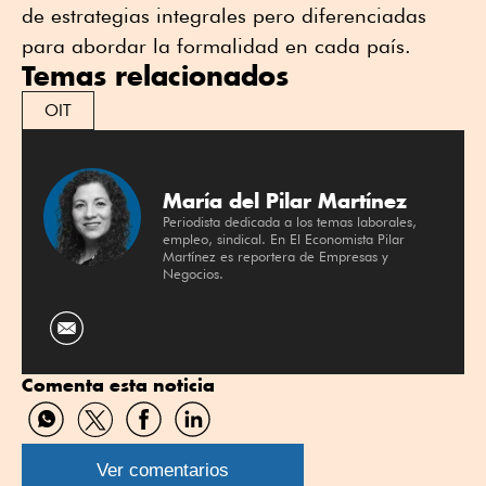
de estrategias integrales pero diferenciadas
para abordar la formalidad en cada país.
Temas relacionados
OIT
María del Pilar Martínez
Periodista dedicada a los temas laborales,
empleo, sindical. En El Economista Pilar
Martínez es reportera de Empresas y
Negocios.
Comenta esta noticia
Compartir
Compartir
Compartir
Compartir
por
por
por
por
WhatsApp
Twitter
Facebook
Linkedin
Ver comentarios