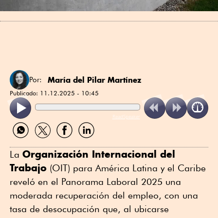
María del Pilar Martínez
Por:
Publicado:
11.12.2025 - 10:45
ReadSpeaker
Compartir
Compartir
Compartir
Compartir
por
por
por
por
WhatsApp
Twitter
Facebook
Linkedin
Organización Internacional del
La
Trabajo
(OIT) para América Latina y el Caribe
reveló en el Panorama Laboral 2025 una
moderada recuperación del empleo, con una
tasa de desocupación que, al ubicarse