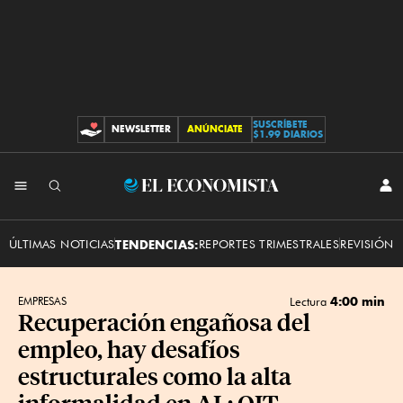
SUSCRÍBETE
NEWSLETTER
ANÚNCIATE
CONTRIBUCIONES
$1.99 DIARIOS
INI
El
SES
Economista
ÚLTIMAS NOTICIAS
TENDENCIAS:
REPORTES TRIMESTRALES
REVISIÓN 
4:00 min
EMPRESAS
Lectura
Recuperación engañosa del
empleo, hay desafíos
estructurales como la alta
informalidad en AL: OIT