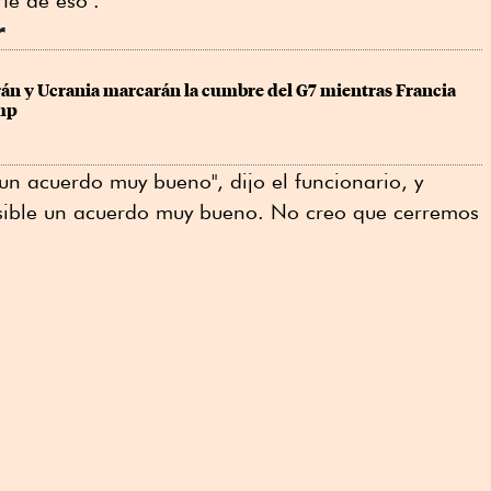
te de eso".
r
rán y Ucrania marcarán la cumbre del G7 mientras Francia 
ump
"un acuerdo muy bueno", dijo el funcionario, y
sible un acuerdo muy bueno. No creo que cerremos