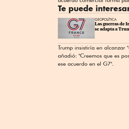
acuerdo comercial forma par
Te puede interesa
GEOPOLÍTICA
Las guerras de I
se adapta a Tr
Trump insistiría en alcanzar 
añadió: "Creemos que es po
ese acuerdo en el G7".