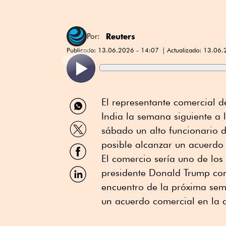
Reuters
Por:
Publicado:
13.06.2026 - 14:07
Actualizado:
13.06.
Compartir
El representante comercial ⁠
por
India la semana siguiente a 
WhatsApp
Compartir
sábado un alto funcionario 
por
Twitter
posible alcanzar un acuerdo
Compartir
por
El comercio sería uno de los 
Facebook
Compartir
presidente Donald Trump ⁠con
por
encuentro de la próxima sem
Linkedin
un acuerdo comercial en la c