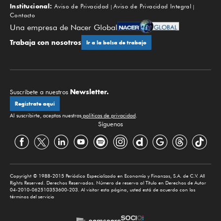
Institucional:
Aviso de Privacidad
Aviso de Privacidad Integral
Contacto
Una empresa de Nacer Global
Trabaja con nosotros
Ir a la bolsa de trabajo
Newsletter.
Suscríbete a nuestros
Regístrate aquí
Al suscribirte, aceptas nuestras
políticas de privacidad
.
Síguenos
Copyright © 1988-2015 Periódico Especializado en Economía y Finanzas, S.A. de C.V. All
Rights Reserved. Derechos Reservados. Número de reserva al Título en Derechos de Autor
04-2010-062510353600-203. Al visitar esta página, usted está de acuerdo con los
términos del servicio