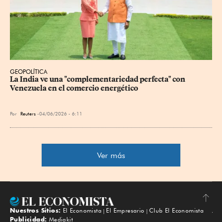
GEOPOLÍTICA
La India ve una "complementariedad perfecta" con 
Venezuela en el comercio energético
Por
Reuters
04/06/2026 - 6:11
Ver más
Nuestros Sitios:
El Economista
El Empresario
Club El Economista
Subir
Publicidad:
Mediakit