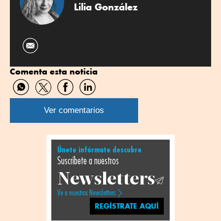
Lilia González
Comenta esta noticia
Compartir
Compartir
Compartir
Compartir
por
por
por
por
WhatsApp
Twitter
Facebook
Linkedin
Ver comentarios
Únete infórmate descubre
Suscríbete a nuestros
Newsletters
Ve a nuestros Newsletters
REGÍSTRATE AQUÍ