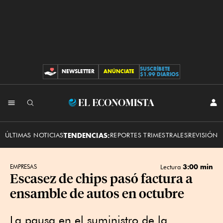
SUSCRÍBETE
NEWSLETTER
ANÚNCIATE
CONTRIBUCIONES
$1.99 DIARIOS
INI
El
SES
Economista
ÚLTIMAS NOTICIAS
TENDENCIAS:
REPORTES TRIMESTRALES
REVISIÓN 
3:00 min
EMPRESAS
Lectura
Escasez de chips pasó factura a
ensamble de autos en octubre
La pausa en el suministro de la