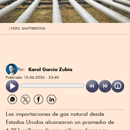
FOTO: SHUTTERSTOCK
Karol García Zubía
Por:
Publicado:
15.06.2026 - 23:40
ReadSpeaker
Compartir
Compartir
Compartir
Compartir
por
por
por
por
WhatsApp
Twitter
Facebook
Linkedin
Las importaciones de gas natural desde
Estados Unidos alcanzaron un promedio de
6,351 millones de pies cúbicos diarios en