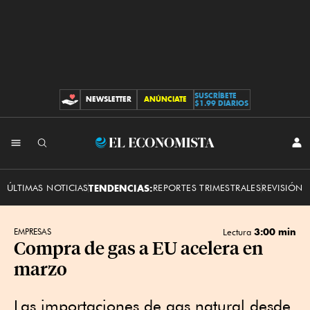
SUSCRÍBETE
NEWSLETTER
ANÚNCIATE
CONTRIBUCIONES
$1.99 DIARIOS
INI
El
SES
Economista
ÚLTIMAS NOTICIAS
TENDENCIAS:
REPORTES TRIMESTRALES
REVISIÓN 
3:00 min
EMPRESAS
Lectura
Compra de gas a EU acelera en
marzo
Las importaciones de gas natural desde