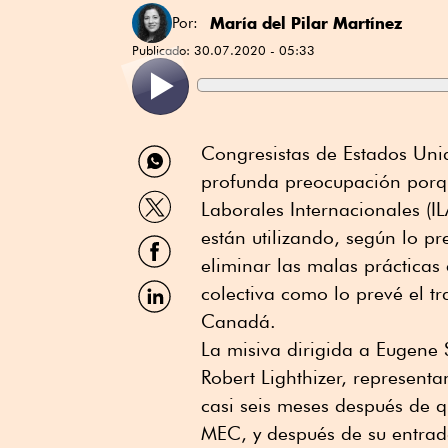
María del Pilar Martínez
Por:
Publicado:
30.07.2020 - 05:33
Compartir
Congresistas de Estados Uni
por
profunda preocupación porque
WhatsApp
Compartir
Laborales Internacionales (
por
Twitter
están utilizando, según lo p
Compartir
por
eliminar las malas prácticas 
Facebook
Compartir
colectiva como lo prevé el t
por
Canadá.
Linkedin
La misiva dirigida a Eugene 
Robert Lighthizer, represent
casi seis meses después de 
MEC, y después de su entrad