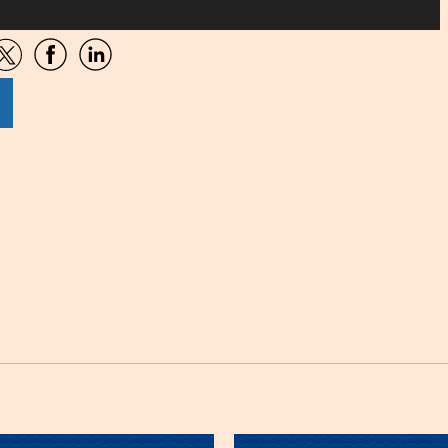
artir
Compartir
Compartir
Compartir
por
por
por
sApp
Twitter
Facebook
Linkedin