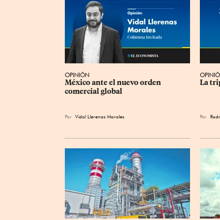
OPINIÓN
OPINI
México ante el nuevo orden 
La tr
comercial global
Por
Vidal Llerenas Morales
Por
Rodr