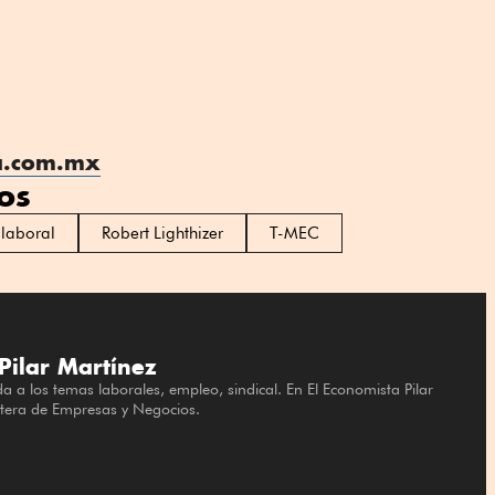
a.com.mx
os
laboral
Robert Lighthizer
T-MEC
Pilar Martínez
da a los temas laborales, empleo, sindical. En El Economista Pilar
rtera de Empresas y Negocios.