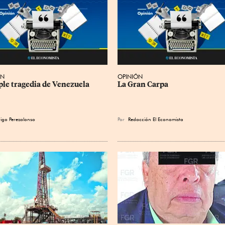
ÓN
OPINIÓN
iple tragedia de Venezuela
La Gran Carpa
igo Perezalonso
Por
Redacción El Economista