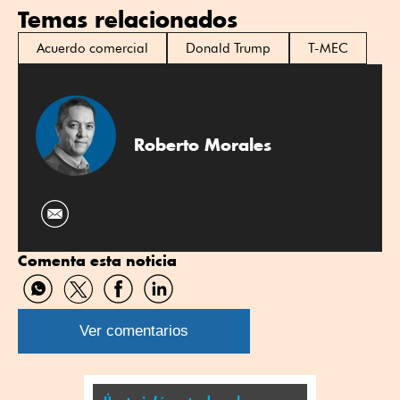
Temas relacionados
Acuerdo comercial
Donald Trump
T-MEC
Roberto Morales
Comenta esta noticia
Compartir
Compartir
Compartir
Compartir
por
por
por
por
WhatsApp
Twitter
Facebook
Linkedin
Ver comentarios