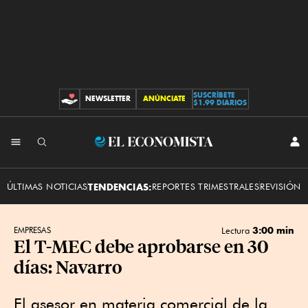
SUSCRÍBETE
NEWSLETTER
ANÚNCIATE
CONTRIBUCIONES
$1.99 DIARIOS
INI
El
SES
Economista
ÚLTIMAS NOTICIAS
TENDENCIAS:
REPORTES TRIMESTRALES
REVISIÓN 
3:00 min
EMPRESAS
Lectura
El T-MEC debe aprobarse en 30
días: Navarro
El asesor en materia comercial de la