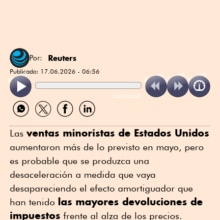
Reuters
Por:
Publicado:
17.06.2026 - 06:56
ReadSpeaker
Compartir
Compartir
Compartir
Compartir
por
por
por
por
WhatsApp
Twitter
Facebook
Linkedin
ventas minoristas de Estados Unidos
Las
aumentaron más de lo previsto en mayo, pero
es probable que se produzca una
desaceleración a medida que vaya
desapareciendo el efecto amortiguador que
las mayores devoluciones de
han tenido
impuestos
frente al alza de los precios.