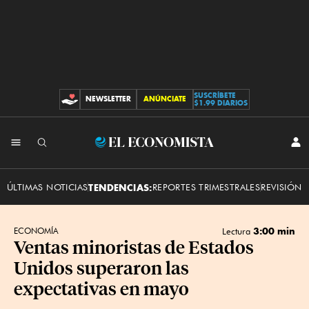
SUSCRÍBETE
NEWSLETTER
ANÚNCIATE
CONTRIBUCIONES
$1.99 DIARIOS
INI
El
SES
Economista
ÚLTIMAS NOTICIAS
TENDENCIAS:
REPORTES TRIMESTRALES
REVISIÓN 
3:00 min
ECONOMÍA
Lectura
Ventas minoristas de Estados
Unidos superaron las
expectativas en mayo