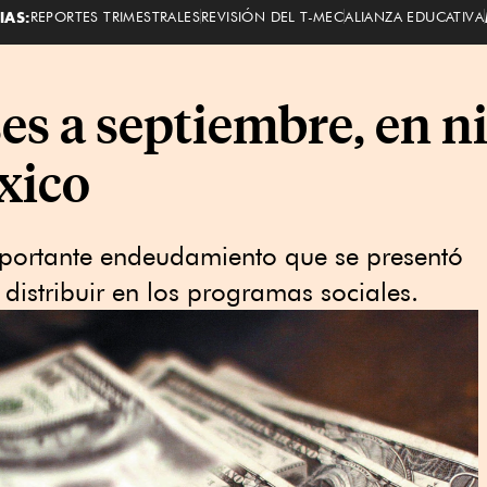
IAS:
REPORTES TRIMESTRALES
REVISIÓN DEL T-MEC
ALIANZA EDUCATIVA
es a septiembre, en n
xico
mportante endeudamiento que se presentó
distribuir en los programas sociales.