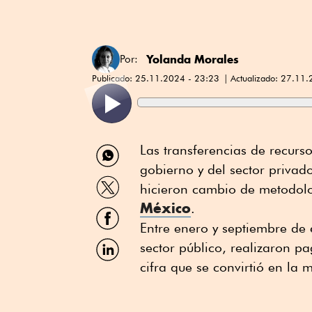
Yolanda Morales
Por:
Publicado:
25.11.2024 - 23:23
Actualizado:
27.11.
Compartir
Las transferencias de recurso
por
gobierno y del sector privad
WhatsApp
Compartir
hicieron cambio de metodol
por
México
Twitter
.
Compartir
por
Entre enero y septiembre de 
Facebook
Compartir
sector público, realizaron p
por
cifra que se convirtió en la
Linkedin