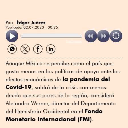
Édgar Juárez
Por:
Publicado:
02.07.2020 - 00:25
ReadSpeaker
Compartir
Compartir
Compartir
Compartir
por
por
por
por
WhatsApp
Twitter
Facebook
Linkedin
Aunque México se percibe como el país que
gasta menos en las políticas de apoyo ante los
la pandemia del
efectos económicos de
Covid-19
, saldrá de la crisis con menos
deuda que sus pares de la región, consideró
Alejandro Werner, director del Departamento
Fondo
del Hemisferio Occidental en el
Monetario Internacional (FMI)
.