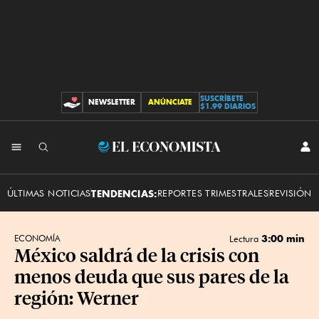
SUSCRÍBETE
NEWSLETTER
ANÚNCIATE
CONTRIBUCIONES
$1.99 DIARIOS
INI
El
SES
Economista
ÚLTIMAS NOTICIAS
TENDENCIAS:
REPORTES TRIMESTRALES
REVISIÓN 
3:00 min
ECONOMÍA
Lectura
México saldrá de la crisis con
menos deuda que sus pares de la
región: Werner