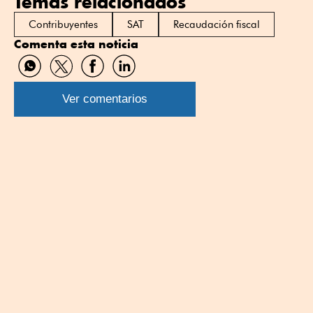
Temas relacionados
Contribuyentes
SAT
Recaudación fiscal
Comenta esta noticia
Compartir
Compartir
Compartir
Compartir
por
por
por
por
WhatsApp
Twitter
Facebook
Linkedin
Ver comentarios