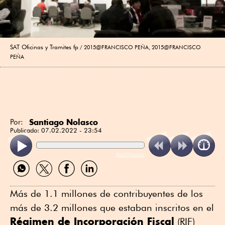
SAT Oficinas y Tramites fp
2015@FRANCISCO PEÑA, 2015@FRANCISCO
PEÑA
Santiago Nolasco
Por:
Publicado:
07.02.2022 - 23:54
ReadSpeaker
Compartir
Compartir
Compartir
Compartir
por
por
por
por
WhatsApp
Twitter
Facebook
Linkedin
Más de 1.1 millones de contribuyentes de los
más de 3.2 millones que estaban inscritos en el
Régimen de Incorporación Fiscal
(RIF)