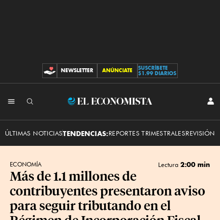
SUSCRÍBETE
NEWSLETTER
ANÚNCIATE
CONTRIBUCIONES
$1.99 DIARIOS
INI
El
SES
Economista
ÚLTIMAS NOTICIAS
TENDENCIAS:
REPORTES TRIMESTRALES
REVISIÓN 
2:00 min
ECONOMÍA
Lectura
Más de 1.1 millones de
contribuyentes presentaron aviso
para seguir tributando en el
Régimen de Incorporación Fiscal