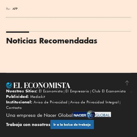
Por
AFP
Noticias Recomendadas
Nuestros Sitios:
El Economista
El Empresario
Club El Economista
Subir
Publicidad:
Mediakit
Institucional:
Aviso de Privacidad
Aviso de Privacidad Integral
Contacto
Una empresa de Nacer Global
Trabaja con nosotros
Ir a la bolsa de trabajo