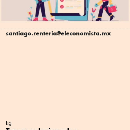
santiago.renteria@eleconomista.mx
kg