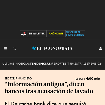
SUSCRÍBETE
NEWSLETTER
ANÚNCIATE
CONTRIBUCIONES
$1.99 DIARIOS
INI
El
SES
Economista
ÚLTIMAS NOTICIAS
TENDENCIAS:
REPORTES TRIMESTRALES
REVISIÓN 
4:00 min
SECTOR FINANCIERO
Lectura
“Información antigua”, dicen
bancos tras acusación de lavado
El Deutsche Bank dice que seguirá