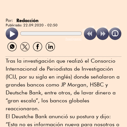
Redacción
Por:
Publicado:
22.09.2020 - 02:50
ReadSpeaker
Compartir
Compartir
Compartir
Compartir
por
por
por
por
WhatsApp
Twitter
Facebook
Linkedin
Tras la investigación que realizó el Consorcio
Internacional de Periodistas de Investigación
(ICIJ, por su sigla en inglés) donde señalaron a
grandes bancos como JP Morgan, HSBC y
Deutsche Bank, entre otros, de lavar dinero a
“gran escala”, los bancos globales
reaccionaron.
El Deustche Bank anunció su postura y dijo:
“Esta no es información nueva para nosotros o