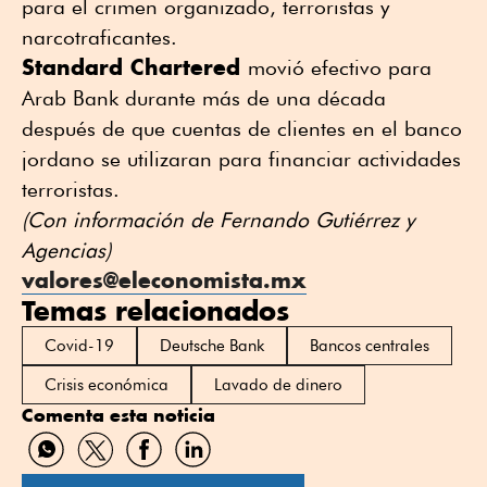
para el crimen organizado, terroristas y
narcotraficantes.
Standard Chartered
movió efectivo para
Arab Bank durante más de una década
después de que cuentas de clientes en el banco
jordano se utilizaran para financiar actividades
terroristas.
(Con información de Fernando Gutiérrez y
Agencias)
valores@eleconomista.mx
Temas relacionados
Covid-19
Deutsche Bank
Bancos centrales
Crisis económica
Lavado de dinero
Comenta esta noticia
Compartir
Compartir
Compartir
Compartir
por
por
por
por