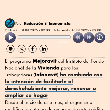
Redacción El Economista
Por:
Publicado:
13.03.2025 - 09:00
Actualizado:
13.03.2025 - 09:00
ReadSpeaker
Compartir
Compartir
Compartir
Compartir
por
por
por
por
WhatsApp
Twitter
Facebook
Linkedin
Mejoravit
El programa
del Instituto del Fondo
Vivienda
Nacional de la
para los
Infonavit
ha cambiado con
Trabajadores (
)
la intención de facilitarle al
derechohabiente mejorar, renovar o
ampliar su hogar
.
Desde el inicio de este mes, el organismo
modificó la entrega de recursos de este crédito,