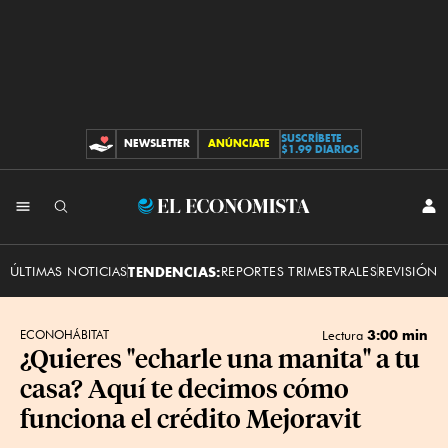
SUSCRÍBETE
NEWSLETTER
ANÚNCIATE
CONTRIBUCIONES
$1.99 DIARIOS
INI
El
SES
Economista
ÚLTIMAS NOTICIAS
TENDENCIAS:
REPORTES TRIMESTRALES
REVISIÓN 
3:00 min
ECONOHÁBITAT
Lectura
¿Quieres "echarle una manita" a tu
casa? Aquí te decimos cómo
funciona el crédito Mejoravit