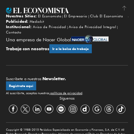
Nuestros Sitios:
El Economista
El Empresario
Club El Economista
Subir
Publicidad:
Mediakit
Institucional:
Aviso de Privacidad
Aviso de Privacidad Integral
Contacto
Una empresa de Nacer Global
Trabaja con nosotros
Ir a la bolsa de trabajo
Newsletter.
Suscríbete a nuestros
Regístrate aquí
Al suscribirte, aceptas nuestras
políticas de privacidad
.
Síguenos
Copyright © 1988-2015 Periódico Especializado en Economía y Finanzas, S.A. de C.V. All
Rights Reserved. Derechos Reservados. Número de reserva al Título en Derechos de Autor