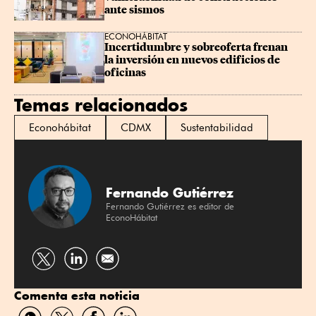
ante sismos
ECONOHÁBITAT
Incertidumbre y sobreoferta frenan 
la inversión en nuevos edificios de 
oficinas
Temas relacionados
Econohábitat
CDMX
Sustentabilidad
Fernando Gutiérrez
Fernando Gutiérrez es editor de
EconoHábitat
Compartir
Compartir
por
por
Comenta esta noticia
Twitter
Linkedin