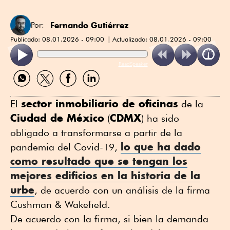
Fernando Gutiérrez
Por:
Publicado:
08.01.2026 - 09:00
Actualizado:
08.01.2026 - 09:00
ReadSpeaker
Compartir
Compartir
Compartir
Compartir
por
por
por
por
WhatsApp
Twitter
Facebook
Linkedin
sector inmobiliario de oficinas
El
de la
Ciudad de México
CDMX
(
) ha sido
obligado a transformarse a partir de la
lo que ha dado
pandemia del Covid-19,
como resultado que se tengan los
mejores edificios en la historia de la
urbe
, de acuerdo con un análisis de la firma
Cushman & Wakefield.
De acuerdo con la firma, si bien la demanda