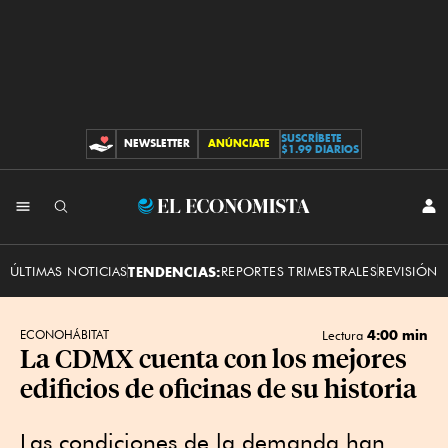
SUSCRÍBETE
NEWSLETTER
ANÚNCIATE
CONTRIBUCIONES
$1.99 DIARIOS
INI
El
SES
Economista
ÚLTIMAS NOTICIAS
TENDENCIAS:
REPORTES TRIMESTRALES
REVISIÓN 
4:00 min
ECONOHÁBITAT
Lectura
La CDMX cuenta con los mejores
edificios de oficinas de su historia
Las condiciones de la demanda han