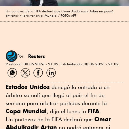
Un portavoz de la FIFA declaró que Omar ⁠Abdulkadir Artan no podrá
entrenar ni arbitrar ⁠en el Mundial
FOTO: AFP
Reuters
Por:
Publicado:
08.06.2026 - 21:02
Actualizado:
08.06.2026 - 21:02
Compartir
Compartir
Compartir
Compartir
por
por
por
por
WhatsApp
Twitter
Facebook
Linkedin
Estados Unidos
denegó la entrada a ⁠un
árbitro somalí que llegó al país el fin de
semana para arbitrar partidos durante la
Copa Mundial
FIFA
, dijo el lunes la
.
Omar
Un portavoz de la FIFA declaró que
⁠Abdulkadir Artan
no podrá entrenar ni