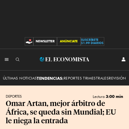
SUSCRÍBETE
NEWSLETTER
ANÚNCIATE
CONTRIBUCIONES
$1.99 DIARIOS
INI
El
SES
Economista
ÚLTIMAS NOTICIAS
TENDENCIAS:
REPORTES TRIMESTRALES
REVISIÓN 
3:00 min
DEPORTES
Lectura
Omar Artan, mejor árbitro de
África, se queda sin Mundial; EU
le niega la entrada