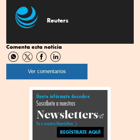
Reuters
Comenta esta noticia
Compartir
Compartir
Compartir
Compartir
por
por
por
por
WhatsApp
Twitter
Facebook
Linkedin
Ver comentarios
Únete infórmate descubre
Suscríbete a nuestros
Newsletters
Ve a nuestros Newsletters
REGÍSTRATE AQUÍ