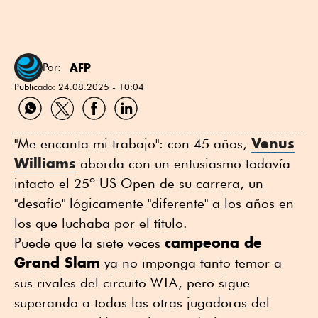
AFP
Por:
Publicado:
24.08.2025 - 10:04
Compartir
Compartir
Compartir
Compartir
por
por
por
por
WhatsApp
Twitter
Facebook
Linkedin
Venus
"Me encanta mi trabajo": con 45 años,
Williams
aborda con un entusiasmo todavía
intacto el 25º US Open de su carrera, un
"desafío" lógicamente "diferente" a los años en
los que luchaba por el título.
campeona de
Puede que la siete veces
Grand Slam
ya no imponga tanto temor a
sus rivales del circuito WTA, pero sigue
superando a todas las otras jugadoras del