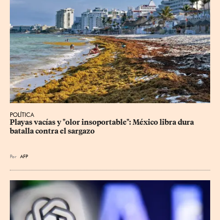
POLÍTICA
Playas vacías y "olor insoportable": México libra dura 
batalla contra el sargazo
Por
AFP