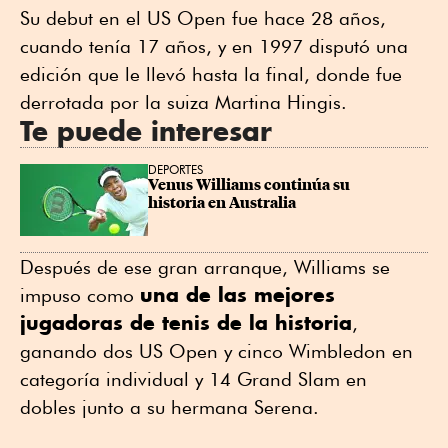
Su debut en el US Open fue hace 28 años,
cuando tenía 17 años, y en 1997 disputó una
edición que le llevó hasta la final, donde fue
derrotada por la suiza Martina Hingis.
Te puede interesar
DEPORTES
Venus Williams continúa su 
historia en Australia
Después de ese gran arranque, Williams se
una de las mejores
impuso como
jugadoras de tenis de la historia
,
ganando dos US Open y cinco Wimbledon en
categoría individual y 14 Grand Slam en
dobles junto a su hermana Serena.