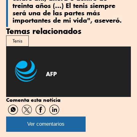
treinta años (...) El tenis siempre
será una de las partes más
importantes de mi vida", aseveró.
Temas relacionados
Tenis
AFP
Comenta esta noticia
Compartir
Compartir
Compartir
Compartir
por
por
por
por
WhatsApp
Twitter
Facebook
Linkedin
Ver comentarios