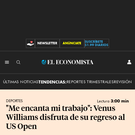
SUSCRÍBETE
NEWSLETTER
ANÚNCIATE
CONTRIBUCIONES
$1.99 DIARIOS
INI
El
SES
Economista
ÚLTIMAS NOTICIAS
TENDENCIAS:
REPORTES TRIMESTRALES
REVISIÓN 
3:00 min
DEPORTES
Lectura
"Me encanta mi trabajo": Venus
Williams disfruta de su regreso al
US Open