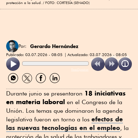
protección a la salud.
FOTO: CORTESÍA (SENADO)
Gerardo Hernández
Por:
Publicado:
03.07.2026 - 08:05
Actualizado:
03.07.2026 - 08:05
ReadSpeaker
Compartir
Compartir
Compartir
Compartir
por
por
por
por
WhatsApp
Twitter
Facebook
Linkedin
18 iniciativas
Durante junio se presentaron
en materia laboral
en el Congreso de la
Unión. Los temas que dominaron la agenda
efectos de
legislativa fueron en torno a los
las nuevas tecnologías en el empleo
, la
protección de la salud de los trabajadores y