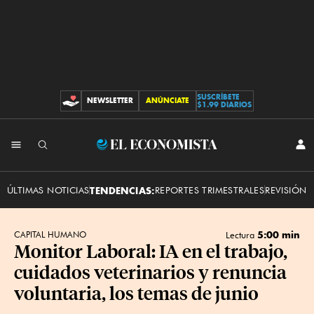
SUSCRÍBETE
NEWSLETTER
ANÚNCIATE
CONTRIBUCIONES
$1.99 DIARIOS
INI
El
SES
Economista
ÚLTIMAS NOTICIAS
TENDENCIAS:
REPORTES TRIMESTRALES
REVISIÓN 
5:00 min
CAPITAL HUMANO
Lectura
Monitor Laboral: IA en el trabajo,
cuidados veterinarios y renuncia
voluntaria, los temas de junio