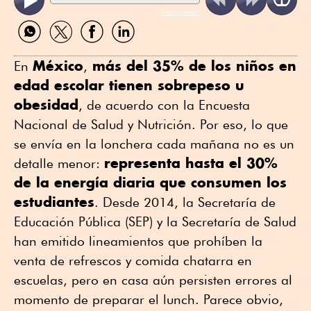
ReadSpeaker
Compartir
Compartir
Compartir
Compartir
por
por
por
por
WhatsApp
Twitter
Facebook
Linkedin
México
más del 35% de los niños en
En
,
edad escolar tienen sobrepeso u
obesidad
, de acuerdo con la Encuesta
Nacional de Salud y Nutrición. Por eso, lo que
se envía en la lonchera cada mañana no es un
representa hasta el 30%
detalle menor:
de la energía diaria que consumen los
estudiantes
. Desde 2014, la Secretaría de
Educación Pública (SEP) y la Secretaría de Salud
han emitido lineamientos que prohíben la
venta de refrescos y comida chatarra en
escuelas, pero en casa aún persisten errores al
momento de preparar el lunch. Parece obvio,