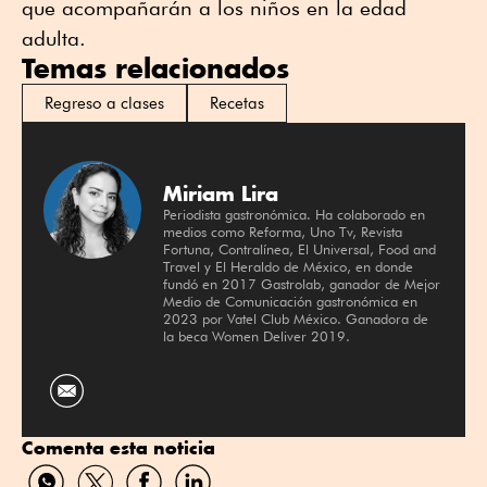
que acompañarán a los niños en la edad
adulta.
Temas relacionados
Regreso a clases
Recetas
Miriam Lira
Periodista gastronómica. Ha colaborado en
medios como Reforma, Uno Tv, Revista
Fortuna, Contralínea, El Universal, Food and
Travel y El Heraldo de México, en donde
fundó en 2017 Gastrolab, ganador de Mejor
Medio de Comunicación gastronómica en
2023 por Vatel Club México. Ganadora de
la beca Women Deliver 2019.
Comenta esta noticia