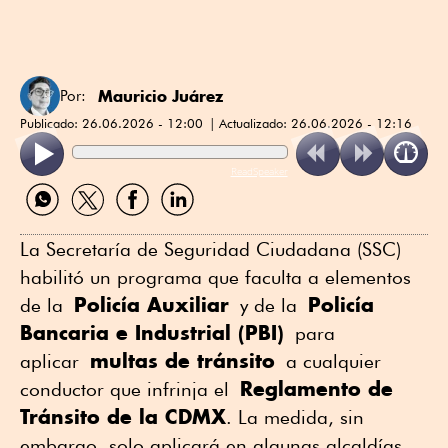
Mauricio Juárez
Por:
Publicado:
26.06.2026 - 12:00
Actualizado:
26.06.2026 - 12:16
ReadSpeaker
Compartir
Compartir
Compartir
Compartir
por
por
por
por
WhatsApp
Twitter
Facebook
Linkedin
La Secretaría de Seguridad Ciudadana (SSC)
habilitó un programa que faculta a elementos
Policía Auxiliar
Policía
de la
y de la
Bancaria e Industrial (PBI)
para
multas de tránsito
aplicar
a cualquier
Reglamento de
conductor que infrinja el
Tránsito de la CDMX
. La medida, sin
embargo, solo aplicará en algunas alcaldías.