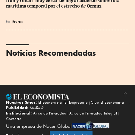
Irán y Omán "muy cerca" de lograr acuerdo sobre ruta 
marítima temporal por el estrecho de Ormuz
Por
Reu
ters
Noticias Recomendadas
Nuestros Sitios:
El Economista
El Empresario
Club El Economista
Subir
Publicidad:
Mediakit
Institucional:
Aviso de Privacidad
Aviso de Privacidad Integral
Contacto
Una empresa de Nacer Global