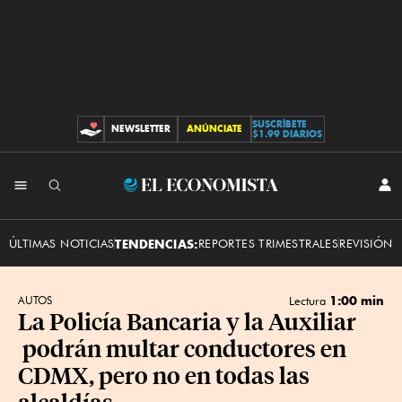
SUSCRÍBETE
NEWSLETTER
ANÚNCIATE
CONTRIBUCIONES
$1.99 DIARIOS
INI
El
SES
Economista
ÚLTIMAS NOTICIAS
TENDENCIAS:
REPORTES TRIMESTRALES
REVISIÓN 
1:00 min
AUTOS
Lectura
La Policía Bancaria y la Auxiliar
podrán multar conductores en
CDMX, pero no en todas las
alcaldías