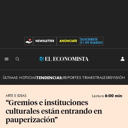
SUSCRÍBETE
NEWSLETTER
ANÚNCIATE
CONTRIBUCIONES
$1.99 DIARIOS
INI
El
SES
Economista
ÚLTIMAS NOTICIAS
TENDENCIAS:
REPORTES TRIMESTRALES
REVISIÓN 
6:00 min
ARTE E IDEAS
Lectura
“Gremios e instituciones
culturales están entrando en
pauperización”