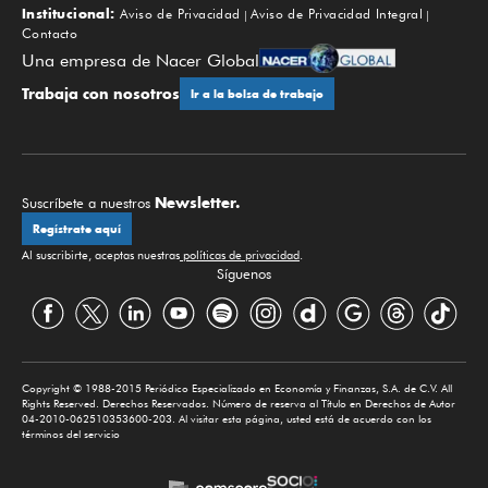
Institucional:
Aviso de Privacidad
Aviso de Privacidad Integral
Contacto
Una empresa de Nacer Global
Trabaja con nosotros
Ir a la bolsa de trabajo
Newsletter.
Suscríbete a nuestros
Regístrate aquí
Al suscribirte, aceptas nuestras
políticas de privacidad
.
Síguenos
Copyright © 1988-2015 Periódico Especializado en Economía y Finanzas, S.A. de C.V. All
Rights Reserved. Derechos Reservados. Número de reserva al Título en Derechos de Autor
04-2010-062510353600-203. Al visitar esta página, usted está de acuerdo con los
términos del servicio