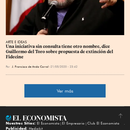
ARTE E IDEAS
Una iniciativa sin consulta tiene otro nombre, dice 
Guillermo del Toro sobre propuesta de extinción del 
Fidecine
Por
J. Francisco de Anda Corral
21/05/2020 - 23:42
Ver más
Nuestros Sitios:
El Economista
El Empresario
Club El Economista
Subir
Publicidad:
Mediakit