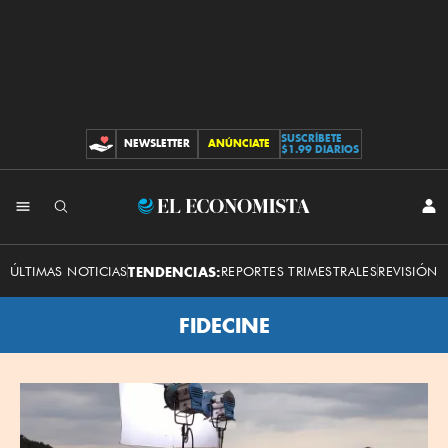
SUSCRÍBETE
NEWSLETTER
ANÚNCIATE
CONTRIBUCIONES
$1.99 DIARIOS
El
INI
SES
Economista
ÚLTIMAS NOTICIAS
TENDENCIAS:
REPORTES TRIMESTRALES
REVISIÓN 
FIDECINE