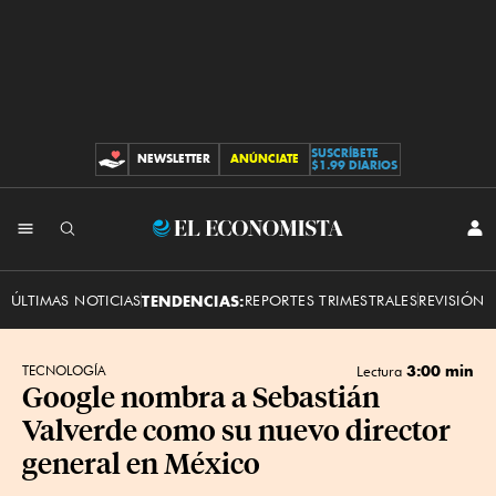
SUSCRÍBETE
NEWSLETTER
ANÚNCIATE
CONTRIBUCIONES
$1.99 DIARIOS
INI
El
SES
Economista
ÚLTIMAS NOTICIAS
TENDENCIAS:
REPORTES TRIMESTRALES
REVISIÓN 
3:00 min
TECNOLOGÍA
Lectura
Google nombra a Sebastián
Valverde como su nuevo director
general en México