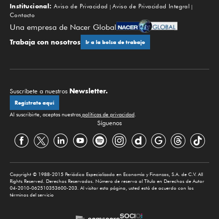
Institucional:
Aviso de Privacidad
Aviso de Privacidad Integral
Contacto
Una empresa de Nacer Global
Trabaja con nosotros
Ir a la bolsa de trabajo
Newsletter.
Suscríbete a nuestros
Regístrate aquí
Al suscribirte, aceptas nuestras
políticas de privacidad
.
Síguenos
Copyright © 1988-2015 Periódico Especializado en Economía y Finanzas, S.A. de C.V. All
Rights Reserved. Derechos Reservados. Número de reserva al Título en Derechos de Autor
04-2010-062510353600-203. Al visitar esta página, usted está de acuerdo con los
términos del servicio