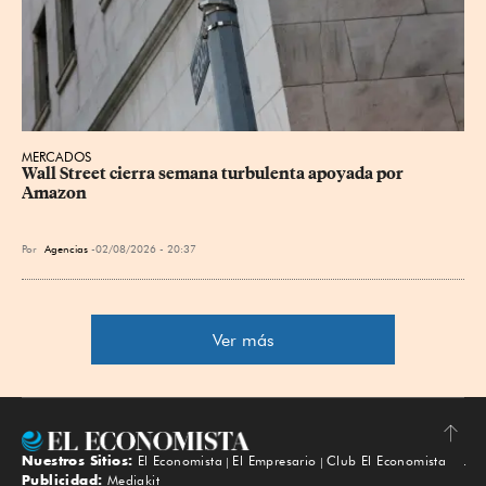
MERCADOS
Wall Street cierra semana turbulenta apoyada por 
Amazon
Por
Agencias
02/08/2026 - 20:37
Ver más
Nuestros Sitios:
El Economista
El Empresario
Club El Economista
Subir
Publicidad:
Mediakit