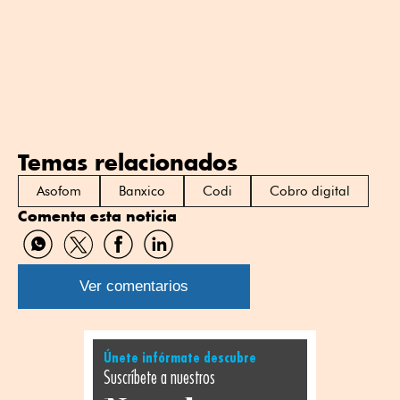
Temas relacionados
Asofom
Banxico
Codi
Cobro digital
Comenta esta noticia
Compartir
Compartir
Compartir
Compartir
por
por
por
por
WhatsApp
Twitter
Facebook
Linkedin
Ver comentarios
Únete infórmate descubre
Suscríbete a nuestros