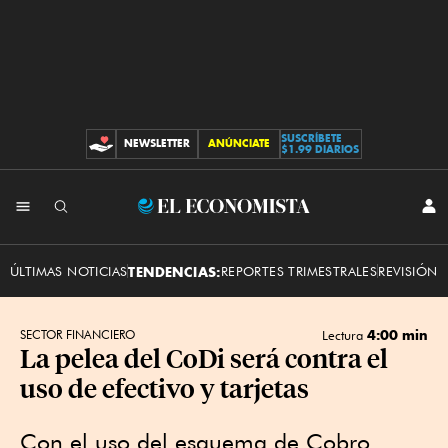
SUSCRÍBETE
NEWSLETTER
ANÚNCIATE
CONTRIBUCIONES
$1.99 DIARIOS
INI
El
SES
Economista
ÚLTIMAS NOTICIAS
TENDENCIAS:
REPORTES TRIMESTRALES
REVISIÓN 
4:00 min
SECTOR FINANCIERO
Lectura
La pelea del CoDi será contra el
uso de efectivo y tarjetas
Con el uso del esquema de Cobro