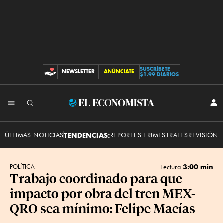
SUSCRÍBETE
NEWSLETTER
ANÚNCIATE
CONTRIBUCIONES
$1.99 DIARIOS
INI
El
SES
Economista
ÚLTIMAS NOTICIAS
TENDENCIAS:
REPORTES TRIMESTRALES
REVISIÓN 
3:00 min
POLÍTICA
Lectura
Trabajo coordinado para que
impacto por obra del tren MEX-
QRO sea mínimo: Felipe Macías