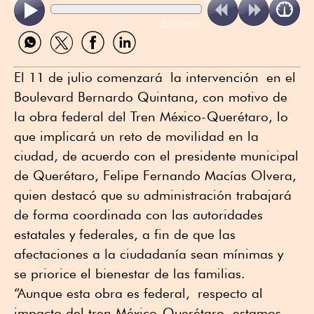
ReadSpeaker
Compartir
Compartir
Compartir
Compartir
por
por
por
por
WhatsApp
Twitter
Facebook
Linkedin
El 11 de julio comenzará la intervención en el
Boulevard Bernardo Quintana, con motivo de
la obra federal del Tren México-Querétaro, lo
que implicará un reto de movilidad en la
ciudad, de acuerdo con el presidente municipal
de Querétaro, Felipe Fernando Macías Olvera,
quien destacó que su administración trabajará
de forma coordinada con las autoridades
estatales y federales, a fin de que las
afectaciones a la ciudadanía sean mínimas y
se priorice el bienestar de las familias.
“
A
unque esta obra es federal,
respecto al
impacto del tren México-Querétaro, estamos