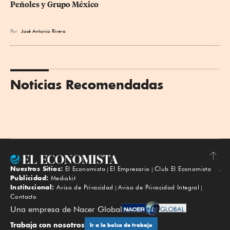
Peñoles y Grupo México
Por
José Antonio Rivera
Noticias Recomendadas
Nuestros Sitios:
El Economista
El Empresario
Club El Economista
Subir
Publicidad:
Mediakit
Institucional:
Aviso de Privacidad
Aviso de Privacidad Integral
Contacto
Una empresa de Nacer Global
Trabaja con nosotros
Ir a la bolsa de trabajo