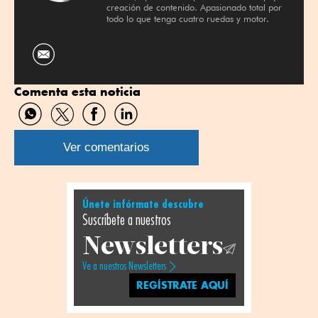
creación de contenido. Apasionado total por
todo lo que tenga cuatro ruedas y motor.
Comenta esta noticia
Compartir
Compartir
Compartir
Compartir
por
por
por
por
WhatsApp
Twitter
Facebook
Linkedin
Ver comentarios
Únete infórmate descubre
Suscríbete a nuestros
Newsletters
Ve a nuestros Newsletters
REGÍSTRATE AQUÍ