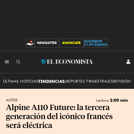
SUSCRÍBETE
NEWSLETTER
ANÚNCIATE
CONTRIBUCIONES
$1.99 DIARIOS
INI
El
SES
Economista
ÚLTIMAS NOTICIAS
TENDENCIAS:
REPORTES TRIMESTRALES
REVISIÓN 
2:00 min
AUTOS
Lectura
Alpine A110 Future: la tercera
generación del icónico francés
será eléctrica