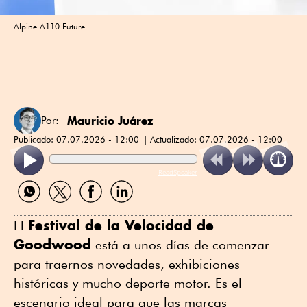
Alpine A110 Future
Mauricio Juárez
Por:
Publicado:
07.07.2026 - 12:00
Actualizado:
07.07.2026 - 12:00
ReadSpeaker
Compartir
Compartir
Compartir
Compartir
por
por
por
por
WhatsApp
Twitter
Facebook
Linkedin
Festival de la Velocidad de
El
Goodwood
está a unos días de comenzar
para traernos novedades, exhibiciones
históricas y mucho deporte motor. Es el
escenario ideal para que las marcas —