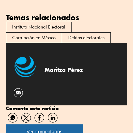
Temas relacionados
Instituto Nacional Electoral
Corrupción en México
Delitos electorales
Maritza Pérez
Comenta esta noticia
Compartir
Compartir
Compartir
Compartir
por
por
por
por
WhatsApp
Twitter
Facebook
Linkedin
Ver comentarios