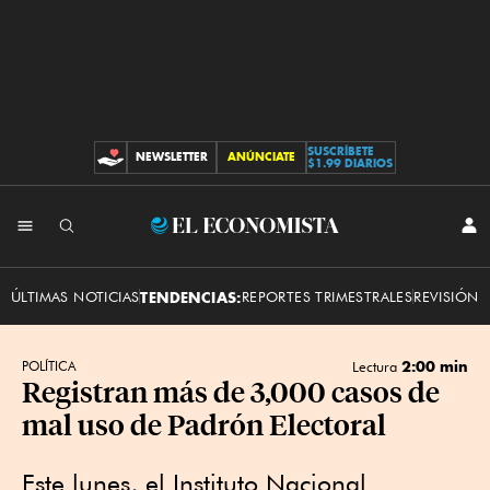
SUSCRÍBETE
NEWSLETTER
ANÚNCIATE
CONTRIBUCIONES
$1.99 DIARIOS
INI
El
SES
Economista
ÚLTIMAS NOTICIAS
TENDENCIAS:
REPORTES TRIMESTRALES
REVISIÓN 
2:00 min
POLÍTICA
Lectura
Registran más de 3,000 casos de
mal uso de Padrón Electoral
Este lunes, el Instituto Nacional