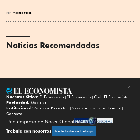
Por
Maritza Pérez
Noticias Recomendadas
Nuestros Sitios:
El Economista
El Empresario
Club El Economista
Subir
Publicidad:
Mediakit
Institucional:
Aviso de Privacidad
Aviso de Privacidad Integral
Contacto
Una empresa de Nacer Global
Trabaja con nosotros
Ir a la bolsa de trabajo