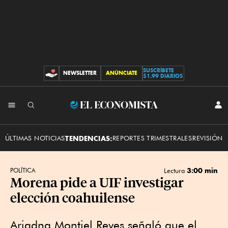
SUSCRÍBETE
NEWSLETTER
ANÚNCIATE
CONTRIBUCIONES
$1.99 DIARIOS
INI
El
SES
Economista
ÚLTIMAS NOTICIAS
TENDENCIAS:
REPORTES TRIMESTRALES
REVISIÓN 
3:00 min
POLÍTICA
Lectura
Morena pide a UIF investigar
elección coahuilense
Ariadna Montiel Reyes señaló que el