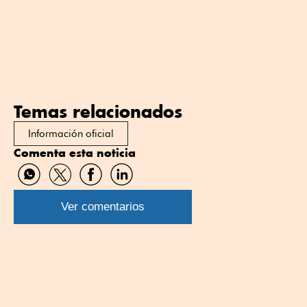
Temas relacionados
Información oficial
Comenta esta noticia
Compartir
Compartir
Compartir
Compartir
por
por
por
por
WhatsApp
Twitter
Facebook
Linkedin
Ver comentarios