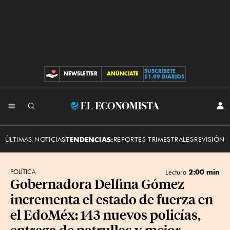
SUSCRÍBETE
NEWSLETTER
ANÚNCIATE
CONTRIBUCIONES
$1.99 DIARIOS
INI
El
SES
Economista
ÚLTIMAS NOTICIAS
TENDENCIAS:
REPORTES TRIMESTRALES
REVISIÓN 
2:00 min
POLÍTICA
Lectura
Gobernadora Delfina Gómez
incrementa el estado de fuerza en
el EdoMéx: 143 nuevos policías,
entrega de patrullas y mejor