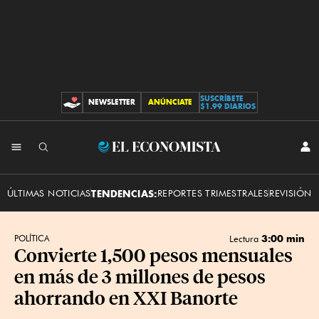
SUSCRÍBETE
NEWSLETTER
ANÚNCIATE
CONTRIBUCIONES
$1.99 DIARIOS
INI
El
SES
Economista
ÚLTIMAS NOTICIAS
TENDENCIAS:
REPORTES TRIMESTRALES
REVISIÓN 
3:00 min
POLÍTICA
Lectura
Convierte 1,500 pesos mensuales
en más de 3 millones de pesos
ahorrando en XXI Banorte