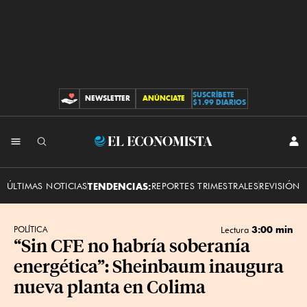
SUSCRÍBETE
NEWSLETTER
ANÚNCIATE
CONTRIBUCIONES
$1.99 DIARIOS
INI
El
SES
Economista
ÚLTIMAS NOTICIAS
TENDENCIAS:
REPORTES TRIMESTRALES
REVISIÓN 
3:00 min
POLÍTICA
Lectura
“Sin CFE no habría soberanía
energética”: Sheinbaum inaugura
nueva planta en Colima