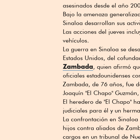
asesinados desde el año 20
Bajo la amenaza generalizad
Sinaloa desarrollan sus acti
Las acciones del jueves incl
vehículos.
La guerra en Sinaloa se desat
Estados Unidos, del cofunda
Zambada
, quien afirmó q
oficiales estadounidenses co
Zambada, de 76 años, fue d
Joaquín "El Chapo" Guzmán,
El heredero de "El Chapo" h
judiciales para él y un herm
La confrontación en Sinaloa i
hijos contra aliados de Zamb
cargos en un tribunal de Nu