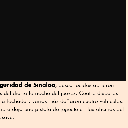
eguridad de Sinaloa
, desconocidos abrieron
s del diario la noche del jueves. Cuatro disparos
la fachada y varios más dañaron cuatro vehículos.
bre dejó una pistola de juguete en las oficinas del
asave.