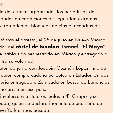
00.
a del crimen organizado, los periodistas de
vidades en condiciones de seguridad extremas.
uyeron además bloqueos de vías e incendios de
ó tras el arresto, el 25 de julio en Nuevo México,
cártel de Sinaloa
Ismael "El Mayo"
dor del
,
ue había sido secuestrado en México y entregado a
ntra su voluntad.
etenido junto con Joaquín Guzmán López, hijo de
 quien cumple cadena perpetua en Estados Unidos.
abría entregado a Zambada en busca de beneficios
ano preso en ese país.
nvolucra a pistoleros leales a "El Chapo" y sus
ada, quien se declaró inocente de una serie de
eva York el mes pasado.