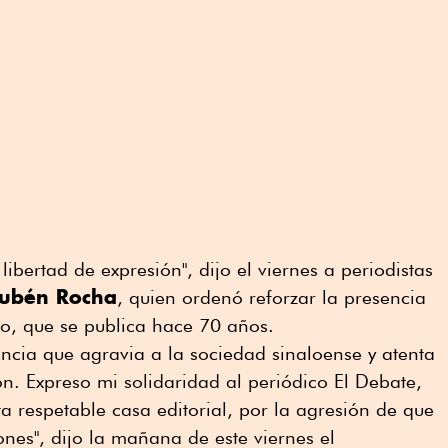
libertad de expresión", dijo el viernes a periodistas
ubén Rocha
, quien ordenó reforzar la presencia
ivo, que se publica hace 70 años.
lencia que agravia a la sociedad sinaloense y atenta
ón. Expreso mi solidaridad al periódico El Debate,
sta respetable casa editorial, por la agresión de que
ones", dijo la mañana de este viernes el