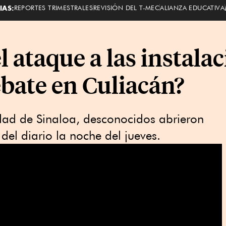
IAS:
REPORTES TRIMESTRALES
REVISIÓN DEL T-MEC
ALIANZA EDUCATIVA
l ataque a las instala
ebate en Culiacán?
idad de Sinaloa, desconocidos abrieron
 del diario la noche del jueves.