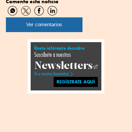
Comenta esta noticia
Compartir
Compartir
Compartir
Compartir
por
por
por
por
WhatsApp
Twitter
Facebook
Linkedin
Ver comentarios
Únete infórmate descubre
Suscríbete a nuestros
Newsletters
Ve a nuestros Newsletters
REGÍSTRATE AQUÍ