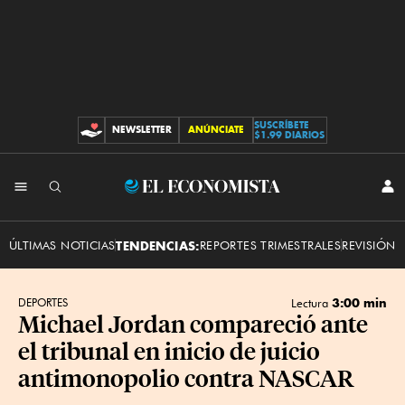
SUSCRÍBETE
NEWSLETTER
ANÚNCIATE
CONTRIBUCIONES
$1.99 DIARIOS
INI
El
SES
Economista
ÚLTIMAS NOTICIAS
TENDENCIAS:
REPORTES TRIMESTRALES
REVISIÓN 
3:00 min
DEPORTES
Lectura
Michael Jordan compareció ante
el tribunal en inicio de juicio
antimonopolio contra NASCAR