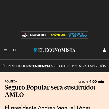
SUSCRÍBETE
NEWSLETTER
ANÚNCIATE
CONTRIBUCIONES
$1.99 DIARIOS
INI
El
SES
Economista
ÚLTIMAS NOTICIAS
TENDENCIAS:
REPORTES TRIMESTRALES
REVISIÓN 
4:00 min
POLÍTICA
Lectura
Seguro Popular será sustituido:
AMLO
El presidente Andrés Manuel López