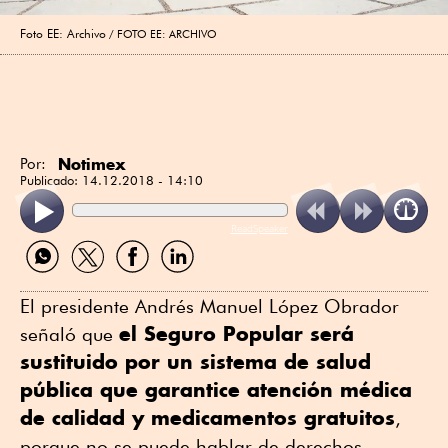
Foto EE: Archivo
FOTO EE: ARCHIVO
Notimex
Por:
Publicado:
14.12.2018 - 14:10
ReadSpeaker
Compartir
Compartir
Compartir
Compartir
por
por
por
por
WhatsApp
Twitter
Facebook
Linkedin
El presidente Andrés Manuel López Obrador
el Seguro Popular será
señaló que
sustituido por un sistema de salud
pública que garantice atención médica
de calidad y medicamentos gratuitos
,
porque no se puede hablar de derechos