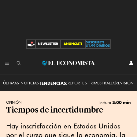
SUSCRÍBETE
NEWSLETTER
ANÚNCIATE
CONTRIBUCIONES
$1.99 DIARIOS
INI
El
SES
Economista
ÚLTIMAS NOTICIAS
TENDENCIAS:
REPORTES TRIMESTRALES
REVISIÓN 
3:00 min
OPINIÓN
Lectura
Tiempos de incertidumbre
Hay insatisfacción en Estados Unidos
por el curso que sigue la economía, la