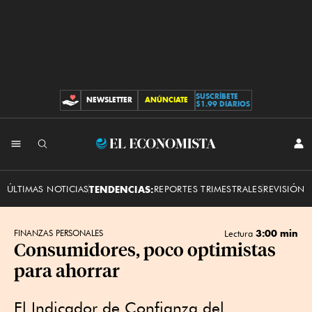
SUSCRÍBETE
NEWSLETTER
ANÚNCIATE
CONTRIBUCIONES
$1.99 DIARIOS
INI
El
SES
Economista
ÚLTIMAS NOTICIAS
TENDENCIAS:
REPORTES TRIMESTRALES
REVISIÓN 
3:00 min
FINANZAS PERSONALES
Lectura
Consumidores, poco optimistas
para ahorrar
El Indicador de Confianza del