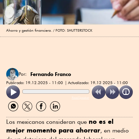
Ahorro y gestión financiera.
FOTO: SHUTTERSTOCK
Fernando Franco
Por:
Publicado:
19.12.2025 - 11:00
Actualizado:
19.12.2025 - 11:00
ReadSpeaker
Compartir
Compartir
Compartir
Compartir
por
por
por
por
WhatsApp
Twitter
Facebook
Linkedin
no es el
Los mexicanos consideran que
mejor momento para ahorrar
, en medio
de un deterioro del mercado laboral y un