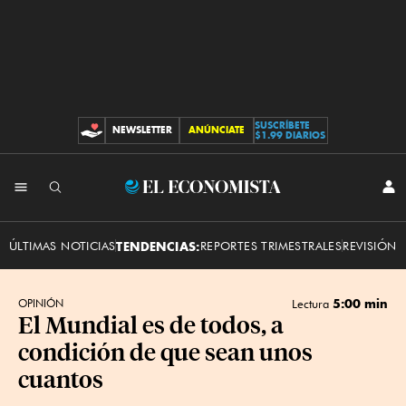
SUSCRÍBETE
NEWSLETTER
ANÚNCIATE
CONTRIBUCIONES
$1.99 DIARIOS
INI
El
SES
Economista
ÚLTIMAS NOTICIAS
TENDENCIAS:
REPORTES TRIMESTRALES
REVISIÓN 
5:00 min
OPINIÓN
Lectura
El Mundial es de todos, a
condición de que sean unos
cuantos