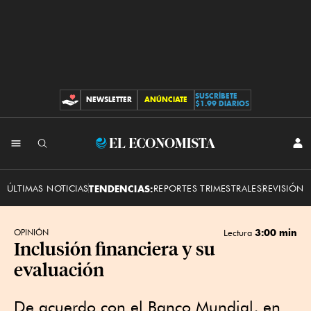
SUSCRÍBETE
NEWSLETTER
ANÚNCIATE
CONTRIBUCIONES
$1.99 DIARIOS
INI
El
SES
Economista
ÚLTIMAS NOTICIAS
TENDENCIAS:
REPORTES TRIMESTRALES
REVISIÓN 
3:00 min
OPINIÓN
Lectura
Inclusión financiera y su
evaluación
De acuerdo con el Banco Mundial, en