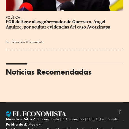
POLÍTICA
FGR detiene al exgobernador de Guerrero, Ángel 
Aguirre, por ocultar evidencias del caso Ayotzinapa
Por
Redacción El Economista
Noticias Recomendadas
Nuestros Sitios:
El Economista
El Empresario
Club El Economista
Subir
Publicidad:
Mediakit