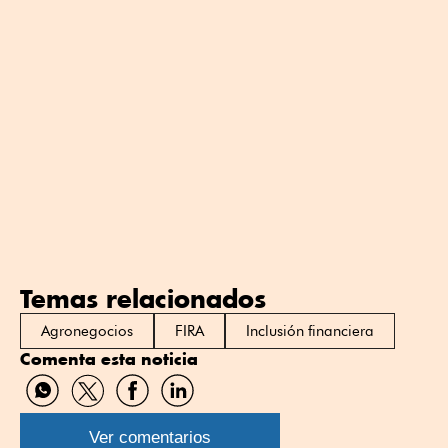
Temas relacionados
Agronegocios
FIRA
Inclusión financiera
Comenta esta noticia
Compartir
Compartir
Compartir
Compartir
por
por
por
por
WhatsApp
Twitter
Facebook
Linkedin
Ver comentarios