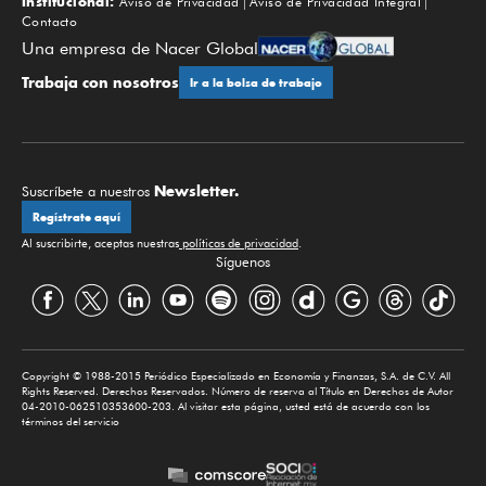
Institucional:
Aviso de Privacidad
Aviso de Privacidad Integral
Contacto
Una empresa de Nacer Global
Trabaja con nosotros
Ir a la bolsa de trabajo
Newsletter.
Suscríbete a nuestros
Regístrate aquí
Al suscribirte, aceptas nuestras
políticas de privacidad
.
Síguenos
Copyright © 1988-2015 Periódico Especializado en Economía y Finanzas, S.A. de C.V. All
Rights Reserved. Derechos Reservados. Número de reserva al Título en Derechos de Autor
04-2010-062510353600-203. Al visitar esta página, usted está de acuerdo con los
términos del servicio