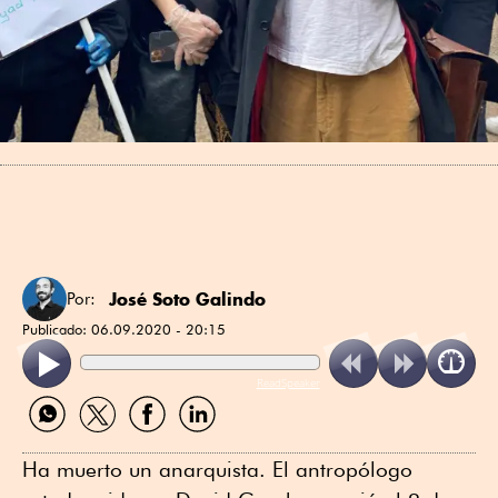
José Soto Galindo
Por:
Publicado:
06.09.2020 - 20:15
ReadSpeaker
Compartir
Compartir
Compartir
Compartir
por
por
por
por
WhatsApp
Twitter
Facebook
Linkedin
Ha muerto un anarquista. El antropólogo