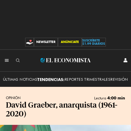
SUSCRÍBETE
NEWSLETTER
ANÚNCIATE
CONTRIBUCIONES
$1.99 DIARIOS
INI
El
SES
Economista
ÚLTIMAS NOTICIAS
TENDENCIAS:
REPORTES TRIMESTRALES
REVISIÓN 
4:00 min
OPINIÓN
Lectura
David Graeber, anarquista (1961-
2020)