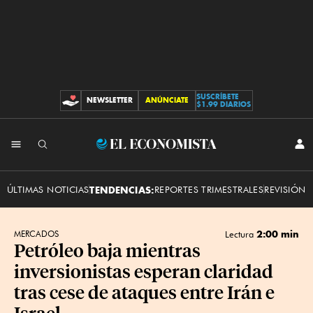
SUSCRÍBETE
NEWSLETTER
ANÚNCIATE
CONTRIBUCIONES
$1.99 DIARIOS
INI
El
SES
Economista
ÚLTIMAS NOTICIAS
TENDENCIAS:
REPORTES TRIMESTRALES
REVISIÓN 
2:00 min
MERCADOS
Lectura
Petróleo baja mientras
inversionistas esperan claridad
tras cese de ataques entre Irán e
Israel