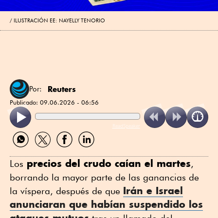
ILUSTRACIÓN EE: NAYELLY TENORIO
Reuters
Por:
Publicado:
09.06.2026 - 06:56
ReadSpeaker
Compartir
Compartir
Compartir
Compartir
por
por
por
por
WhatsApp
Twitter
Facebook
Linkedin
precios del crudo caían el martes
Los
,
borrando la mayor parte de las ganancias de
Irán e Israel
la víspera, después de que
anunciaran que habían suspendido los
ataques mutuos
tras un llamado del