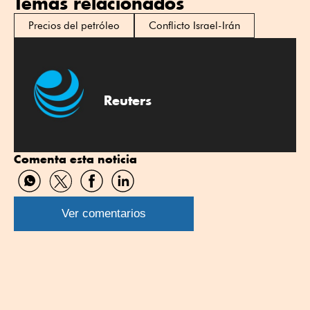
Temas relacionados
Precios del petróleo
Conflicto Israel-Irán
Reuters
Comenta esta noticia
Compartir
Compartir
Compartir
Compartir
por
por
por
por
WhatsApp
Twitter
Facebook
Linkedin
Ver comentarios